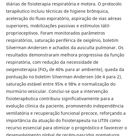
diárias de fisioterapia respiratória e motora. O protocolo
terapêutico incluiu técnicas de higiene brônquica,
aceleração do fluxo expiratório, aspiração de vias aéreas
superiores, mobilizações passivas e estímulos tátil-
proprioceptivos. Foram monitorados parâmetros
respiratórios, saturação periférica de oxigênio, boletim
Silverman-Andersen e achados da ausculta pulmonar. Os
resultados demonstraram melhora progressiva da função
respiratória, com redução da necessidade de
oxigenoterapia (FiO₂ de 40% para ar ambiente), queda da
pontuação no boletim Silverman-Andersen (de 4 para 2),
saturação estável entre 95% e 98% e normalização do
murmúrio vesicular. Conclui-se que a intervenção
fisioterapêutica contribuiu significativamente para a
evolução clínica da paciente, promovendo independência
ventilatória e recuperação funcional precoce, reforçando a
importância da atuação do fisioterapeuta na UTIN como
recurso essencial para otimizar o prognóstico e favorecer o
desenvolvimento global de recém-nascidos prematuros.