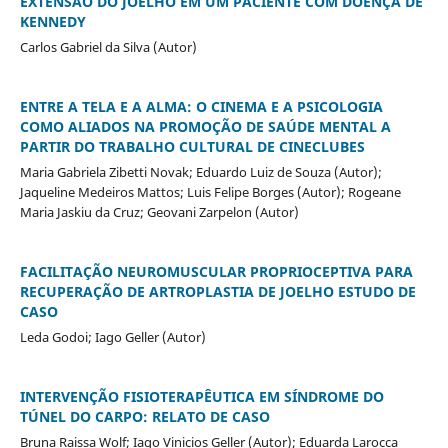
EXTENSÃO DO JOELHO EM UM PACIENTE COM DOENÇA DE
KENNEDY
Carlos Gabriel da Silva (Autor)
ENTRE A TELA E A ALMA: O CINEMA E A PSICOLOGIA
COMO ALIADOS NA PROMOÇÃO DE SAÚDE MENTAL A
PARTIR DO TRABALHO CULTURAL DE CINECLUBES
Maria Gabriela Zibetti Novak; Eduardo Luiz de Souza (Autor);
Jaqueline Medeiros Mattos; Luis Felipe Borges (Autor); Rogeane
Maria Jaskiu da Cruz; Geovani Zarpelon (Autor)
FACILITAÇÃO NEUROMUSCULAR PROPRIOCEPTIVA PARA
RECUPERAÇÃO DE ARTROPLASTIA DE JOELHO ESTUDO DE
CASO
Leda Godoi; Iago Geller (Autor)
INTERVENÇÃO FISIOTERAPÊUTICA EM SÍNDROME DO
TÚNEL DO CARPO: RELATO DE CASO
Bruna Raissa Wolf; Iago Vinicios Geller (Autor); Eduarda Larocca