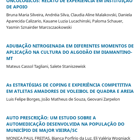
ONCOLÓGICOS: RELATO DE EXPERIÊNCIA EM INSTITUIÇÃO
DE APOIO
Bruna Maria Silveira, Andréia Silva, Claudia Aline Malakovski, Daniela
Aparecida Calizario, Kauane Luzia Lucachinski, Paloma Schauer,
Yasmin Sznairder Marcsczaokowski
ADUBAÇÃO NITROGENADA EM DIFERENTES MOMENTOS DE
APLICAÇÃO NA CULTURA DO ALGODÃO EM DIAMANTINO-
MT
Mateus Cassol Tagliani, Salete Staniszewisk
As ESTRATÉGIAS DE COPING E EXPERIÊNCIA COMPETITIVA
EM ATLETAS AMADORES DE VOLEIBOL DE QUADRA E AREIA
Luis Felipe Borges, João Matheus de Souza, Geovani Zarpelon
AUTO PRESCRIÇÃO: UM ESTUDO SOBRE A
AUTOMEDICAÇÃO DESENVOLVIDA NA POPULAÇÂO DO
MUNICÍPIO DE MAJOR VIEIRA/SC
MONICA PAUL FREITAS, Bianca Porfirio da Luz, Eli Valéria Wogniack